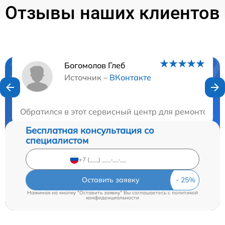
Отзывы наших клиентов
Богомолов Глеб
Нужна консультация?
Источник –
ВКонтакте
Закажите бесплатную консультацию
Обратился в этот сервисный центр для ремонта мон
Бесплатная консультация со
специалистом
Оставить заявку
Нажимая на кнопку "Оставить заявку" Вы соглашаетесь c
политикой
конфиденциальности