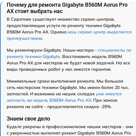
Почему для ремонта Gigabyte B560M Aorus Pro
AX стоит выбрать нас
В Саратове существует множество сервис-центров,
предоставляющих услуги по ремонту техники Gigabyte
B560M Aorus Pro AX. Однако
наш сервис-центр выделяется
преимуществами
.
Мы ремонтируем Gigabyte. Наши мастера -
специалисты по
ремонту техники Gigabyte
. Восстановить модель B560M
Aorus Pro AX для мастеров не будет новой задачей. На все
виды проведенных работ у нас имеется гарантия.
Минимальные сроки выполнения ремонта. Мы большая
сеть мастерских техники Gigabyte. Мы имеем более 20 тыс.
запчастей. И возможно на наших складах
уже имеется
запчасть на модель B560M Aorus Pro AX
. При заказе
ремонта на сайте - предоставляется скидка -25%.
Знаем свое дело
Будьте уверены в профессионализме наших мастеров - они
с уверенностью выполнят ремонт Gigabyte B560M Aorus Pro