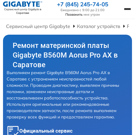
+7 (845) 245-74-05
Сервисный центр Gigabyte
в
Ежедневно с 9:00 до 21:00
Саратове
Позвонить
мне утром
Сервисный центр Gigabyte
Каталог устройств
Ре
Ремонт материнской платы
Gigabyte B560M Aorus Pro AX в
Саратове
Выполняем ремонт Gigabyte B560M Aorus Pro AX в
Саратове с устранением неисправностей любой
сложности. Проводим диагностику, выявляем причины
поломки, заменяем неисправные детали и
восстанавливаем работоспособность устройства.
Используем оригинальные или рекомендованные
производителем запчасти, после ремонта выполняем
проверку всех функций и предоставляем гарантию.
Официальный сервис