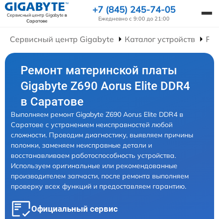
+7 (845) 245-74-05
Сервисный центр Gigabyte
в
Ежедневно с 9:00 до 21:00
Саратове
Сервисный центр Gigabyte
Каталог устройств
Ре
Ремонт материнской платы
Gigabyte Z690 Aorus Elite DDR4
в Саратове
Выполняем ремонт Gigabyte Z690 Aorus Elite DDR4 в
Саратове с устранением неисправностей любой
сложности. Проводим диагностику, выявляем причины
поломки, заменяем неисправные детали и
восстанавливаем работоспособность устройства.
Используем оригинальные или рекомендованные
производителем запчасти, после ремонта выполняем
проверку всех функций и предоставляем гарантию.
Официальный сервис