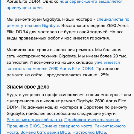
Aorus Elite DDR4. Однако
наш сервис-центр выделяется
преимуществами
.
Мы ремонтируем Gigabyte. Наши мастера -
специалисты по
ремонту техники Gigabyte
. Восстановить модель Z690 Aorus
Elite DDR4 для мастеров не будет новой задачей. На все
виды проведенных работ у нас имеется гарантия.
Минимальные сроки выполнения ремонта. Мы большая
сеть мастерских техники Gigabyte. Мы имеем более 20 тыс.
запчастей. И возможно на наших складах
уже имеется
запчасть на модель Z690 Aorus Elite DDR4
. При заказе
ремонта на сайте - предоставляется скидка -25%.
Знаем свое дело
Будьте уверены в профессионализме наших мастеров - они
с уверенностью выполнят ремонт Gigabyte Z690 Aorus Elite
DDR4. По данным наших мастеров в Саратове по ремонту
Gigabyte, наиболее востребованы следующие услуги:
Ремонт материнской платы
,
Профилактическая чистка
,
Прошивка BIOS
,
Замена северного моста
,
Ремонт южного
моста
,
Замена батарейки BIOS
,
Настройка BIOS
,