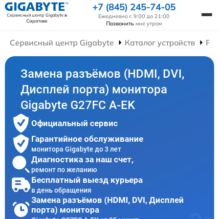
+7 (845) 245-74-05
Сервисный центр Gigabyte
в
Ежедневно с 9:00 до 21:00
Саратове
Позвонить
мне утром
Сервисный центр Gigabyte
Каталог устройств
Ре
Замена разъёмов (HDMI, DVI,
Дисплей порта) монитора
Gigabyte G27FC A-EK
Официальный сервис
Гарантийное обслуживание
монитора Gigabyte до 3 лет
Диагностика за наш счет,
ремонт по желанию
Бесплатный выезд курьера
в день обращения
Замена разъёмов (HDMI, DVI, Дисплей
порта) монитора