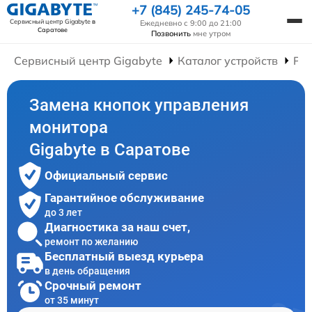
+7 (845) 245-74-05
Сервисный центр Gigabyte
в
Ежедневно с 9:00 до 21:00
Саратове
Позвонить
мне утром
Сервисный центр Gigabyte
Каталог устройств
Ре
Замена кнопок управления
монитора
Gigabyte в Саратове
Официальный сервис
Гарантийное обслуживание
до 3 лет
Диагностика за наш счет,
ремонт по желанию
Бесплатный выезд курьера
в день обращения
Срочный ремонт
от 35 минут