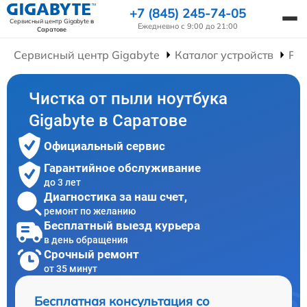
+7 (845) 245-74-05
Сервисный центр Gigabyte
в
Ежедневно с 9:00 до 21:00
Саратове
Сервисный центр Gigabyte
Каталог устройств
Рем
Чистка от пыли ноутбука
Gigabyte в Саратове
Официальный сервис
Гарантийное обслуживание
до 3 лет
Диагностика за наш счет,
ремонт по желанию
Бесплатный выезд курьера
в день обращения
Срочный ремонт
от 35 минут
Бесплатная консультация со