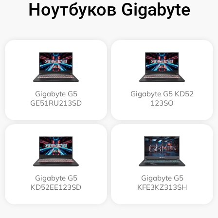
Ноутбуков Gigabyte
Gigabyte G5
Gigabyte G5 KD52
GE51RU213SD
123SO
Gigabyte G5
Gigabyte G5
KD52EE123SD
KFE3KZ313SH