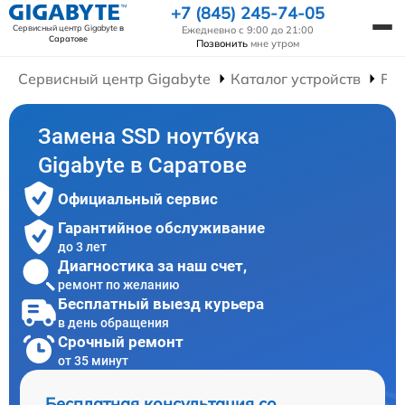
+7 (845) 245-74-05
Сервисный центр Gigabyte
в
Ежедневно с 9:00 до 21:00
Саратове
Позвонить
мне утром
Сервисный центр Gigabyte
Каталог устройств
Рем
Замена SSD ноутбука
Gigabyte в Саратове
Официальный сервис
Гарантийное обслуживание
до 3 лет
Диагностика за наш счет,
ремонт по желанию
Бесплатный выезд курьера
в день обращения
Срочный ремонт
от 35 минут
Бесплатная консультация со