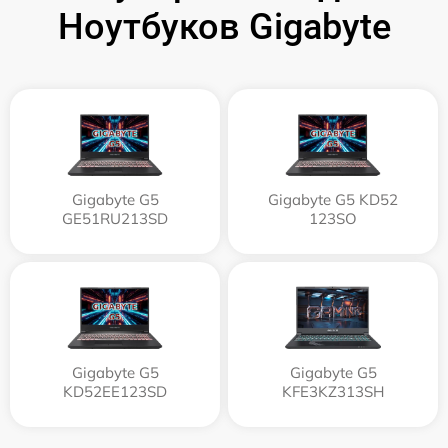
Ноутбуков Gigabyte
Gigabyte G5
Gigabyte G5 KD52
GE51RU213SD
123SO
Gigabyte G5
Gigabyte G5
KD52EE123SD
KFE3KZ313SH