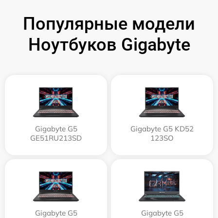
Популярные модели
Ноутбуков Gigabyte
Gigabyte G5
Gigabyte G5 KD52
GE51RU213SD
123SO
Gigabyte G5
Gigabyte G5