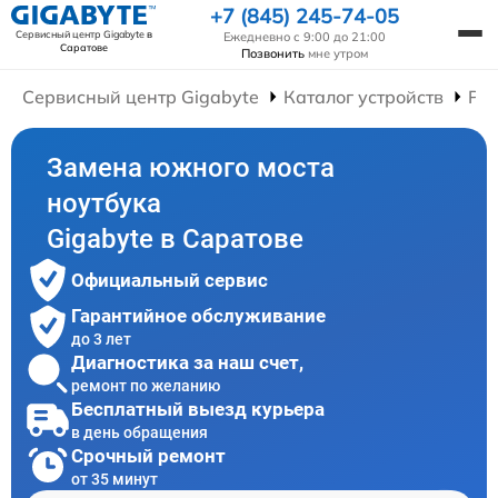
+7 (845) 245-74-05
Сервисный центр Gigabyte
в
Ежедневно с 9:00 до 21:00
Саратове
Позвонить
мне утром
Сервисный центр Gigabyte
Каталог устройств
Рем
Замена южного моста
ноутбука
Gigabyte в Саратове
Официальный сервис
Гарантийное обслуживание
до 3 лет
Диагностика за наш счет,
ремонт по желанию
Бесплатный выезд курьера
в день обращения
Срочный ремонт
от 35 минут