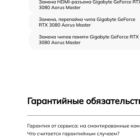
Замена HDMI-разъема Gigabyte GeForce RT
3080 Aorus Master
Замена, перепайка чипа Gigabyte GeForce
RTX 3080 Aorus Master
Замена чипов памяти Gigabyte GeForce RTX
3080 Aorus Master
Обновление/Перепрошивка BIOS Gigabyte
GeForce RTX 3080 Aorus Master
Восстановление BIOS на программаторе
Gigabyte GeForce RTX 3080 Aorus Master
Техническое обслуживание видеокарты
Gigabyte GeForce RTX 3080 Aorus Master
Гарантийные обязательст
Замена конденсатора Gigabyte GeForce RTX
3080 Aorus Master
Восстановление после попадания влаги
Гарантия от сервиса: на смонтированные ко
Gigabyte GeForce RTX 3080 Aorus Master
Что считается гарантийным случаем?