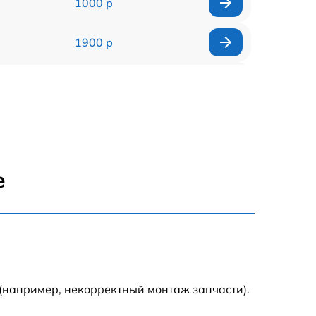
1000 р
1900 р
500 р
1000 р
550 р
е
400 р
900 р
900 р
(например, некорректный монтаж запчасти).