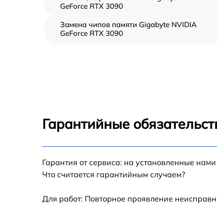
GeForce RTX 3090
Замена чипов памяти Gigabyte NVIDIA
GeForce RTX 3090
Обновление/Перепрошивка BIOS Gigabyte
NVIDIA GeForce RTX 3090
Восстановление BIOS на программаторе
Gigabyte NVIDIA GeForce RTX 3090
Техническое обслуживание видеокарты
Gigabyte NVIDIA GeForce RTX 3090
Гарантийные обязательст
Замена конденсатора Gigabyte NVIDIA
GeForce RTX 3090
Восстановление после попадания влаги
Гарантия от сервиса: на установленные нами
Gigabyte NVIDIA GeForce RTX 3090
Что считается гарантийным случаем?
Замена термопасты Gigabyte NVIDIA GeForc
RTX 3090
Для работ: Повторное проявление неисправн
Замена кулера Gigabyte NVIDIA GeForce RT