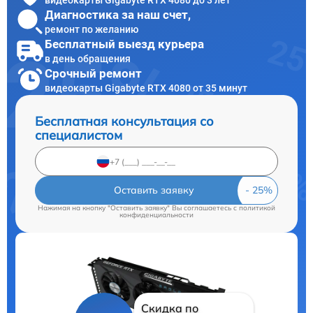
Диагностика за наш счет,
ремонт по желанию
Бесплатный выезд курьера
в день обращения
Срочный ремонт
видеокарты Gigabyte RTX 4080 от 35 минут
Бесплатная консультация со
специалистом
Оставить заявку
Нажимая на кнопку "Оставить заявку" Вы соглашаетесь c
политикой
конфиденциальности
Скидка по