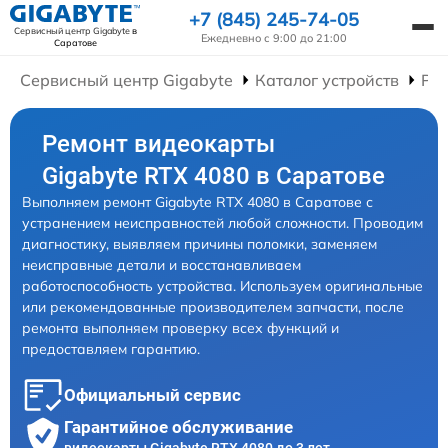
+7 (845) 245-74-05
Сервисный центр Gigabyte
в
Ежедневно с 9:00 до 21:00
Саратове
Сервисный центр Gigabyte
Каталог устройств
Ре
Ремонт видеокарты
Gigabyte RTX 4080 в Саратове
Выполняем ремонт Gigabyte RTX 4080 в Саратове с
устранением неисправностей любой сложности. Проводим
диагностику, выявляем причины поломки, заменяем
неисправные детали и восстанавливаем
работоспособность устройства. Используем оригинальные
или рекомендованные производителем запчасти, после
ремонта выполняем проверку всех функций и
предоставляем гарантию.
Официальный сервис
Гарантийное обслуживание
видеокарты Gigabyte RTX 4080 до 3 лет