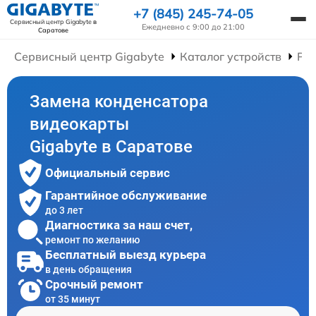
+7 (845) 245-74-05
Сервисный центр Gigabyte
в
Ежедневно с 9:00 до 21:00
Саратове
Сервисный центр Gigabyte
Каталог устройств
Ре
Замена конденсатора
видеокарты
Gigabyte в Саратове
Официальный сервис
Гарантийное обслуживание
до 3 лет
Диагностика за наш счет,
ремонт по желанию
Бесплатный выезд курьера
в день обращения
Срочный ремонт
от 35 минут